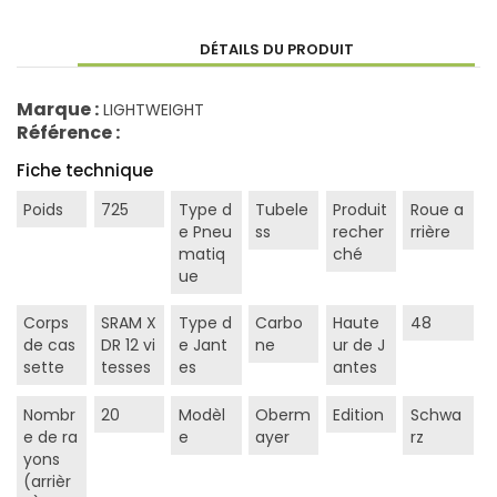
DÉTAILS DU PRODUIT
Marque :
LIGHTWEIGHT
Référence :
Fiche technique
Poids
725
Type d
Tubele
Produit
Roue a
e Pneu
ss
recher
rrière
matiq
ché
ue
Corps
SRAM X
Type d
Carbo
Haute
48
de cas
DR 12 vi
e Jant
ne
ur de J
sette
tesses
es
antes
Nombr
20
Modèl
Oberm
Edition
Schwa
e de ra
e
ayer
rz
yons
(arrièr