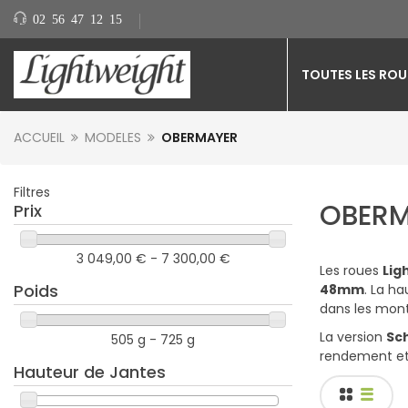
02 56 47 12 15
TOUTES LES ROU
ACCUEIL
MODELES
OBERMAYER
Filtres
OBER
Prix
3 049,00 € - 7 300,00 €
Les roues
Lig
Poids
48mm
. La h
dans les mont
La version
Sc
505 g - 725 g
rendement et 
Hauteur de Jantes