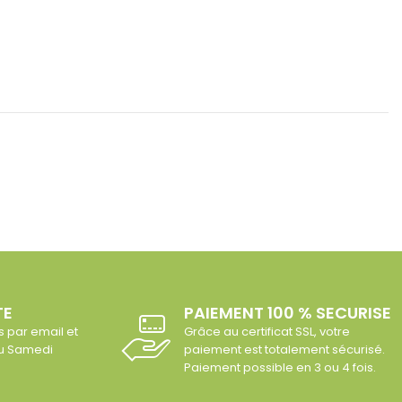
TE
PAIEMENT 100 % SECURISE
s par email et
Grâce au certificat SSL, votre
au Samedi
paiement est totalement sécurisé.
Paiement possible en 3 ou 4 fois.