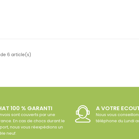
de 6 article(s)
AT 100 % GARANTI
A VOTRE ECOU
nvois sont couverts par une
Nous vous conseillon
ance. En cas de chocs durant le
téléphone du Lundi 
port, nous vous réexpédions un
le neuf.