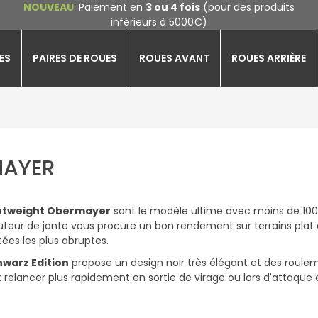
NOUVEAU
: Paiement en
3 ou 4 fois
(pour des produits
inférieurs à 5000€)
ES
PAIRES DE ROUES
ROUES AVANT
ROUES ARRIÈRE
MAYER
htweight Obermayer
sont le modèle ultime avec moins de 100
auteur de jante vous procure un bon rendement sur terrains plat e
ées les plus abruptes.
hwarz Edition
propose un design noir très élégant et des roul
relancer plus rapidement en sortie de virage ou lors d'attaqu