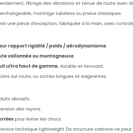
e rendement, filtrage des vibrations et tenue de route avec
interchangeable, montage tubeless ou pneus classiques.
est une pièce d’exception, fabriquée à la main, avec contrôle
eur rapport rigidité / poids / aérodynamisme
.
oute vallonnée ou montagneuse
.
duit ultra haut de gamme
, durable et innovant.
ions sur route, ou sorties longues et exigeantes.
uits abrasifs.
tension des rayons.
urnies
pour éviter les chocs.
service technique Lightweight (la structure carbone ne peu