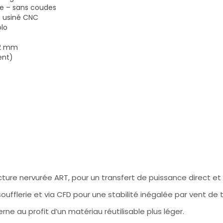
re – sans coudes
m usiné CNC
lo
142 mm
ent)
cture nervurée ART, pour un transfert de puissance direct et u
oufflerie et via CFD pour une stabilité inégalée par vent de t
ne au profit d’un matériau réutilisable plus léger.