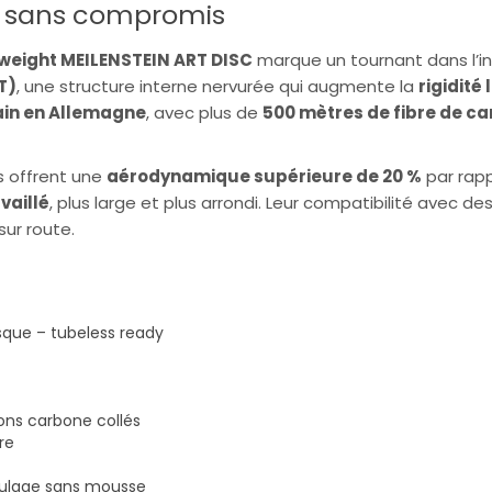
, sans compromis
weight MEILENSTEIN ART DISC
marque un tournant dans l’ing
T)
, une structure interne nervurée qui augmente la
rigidité
ain en Allemagne
, avec plus de
500 mètres de fibre de c
s offrent une
aérodynamique supérieure de 20 %
par rapp
vaillé
, plus large et plus arrondi. Leur compatibilité avec d
sur route.
sque – tubeless ready
ons carbone collés
re
oulage sans mousse