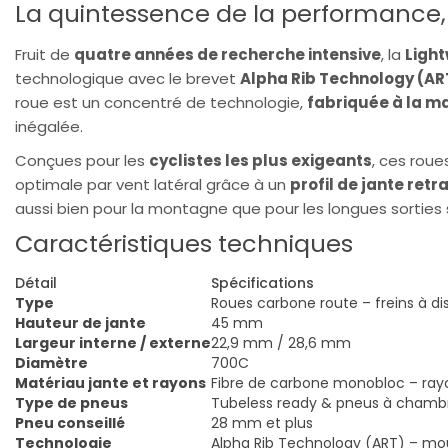
La quintessence de la performance
Fruit de
quatre années de recherche intensive
, la
Light
technologique avec le brevet
Alpha Rib Technology (AR
roue est un concentré de technologie,
fabriquée à la m
inégalée.
Conçues pour les
cyclistes les plus exigeants
, ces roue
optimale par vent latéral grâce à un
profil de jante retra
aussi bien pour la montagne que pour les longues sorties 
Caractéristiques techniques
Détail
Spécifications
Type
Roues carbone route – freins à di
Hauteur de jante
45 mm
Largeur interne / externe
22,9 mm / 28,6 mm
Diamètre
700C
Matériau jante et rayons
Fibre de carbone monobloc – ray
Type de pneus
Tubeless ready & pneus à chamb
Pneu conseillé
28 mm et plus
Technologie
Alpha Rib Technology (ART) – m