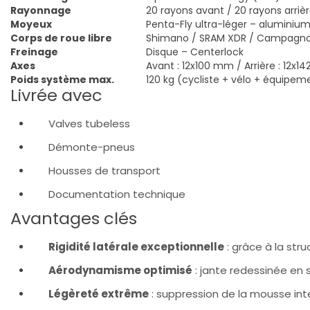
Rayonnage
20 rayons avant / 20 rayons arriè
Moyeux
Penta-Fly ultra-léger – aluminiu
Corps de roue libre
Shimano / SRAM XDR / Campagno
Freinage
Disque – Centerlock
Axes
Avant : 12x100 mm / Arrière : 12x
Poids système max.
120 kg (cycliste + vélo + équipem
Livrée avec
Valves tubeless
Démonte-pneus
Housses de transport
Documentation technique
Avantages clés
Rigidité latérale exceptionnelle
: grâce à la stru
Aérodynamisme optimisé
: jante redessinée en s
Légèreté extrême
: suppression de la mousse inter