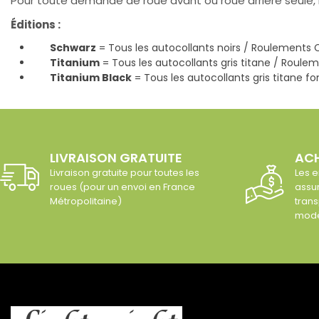
Pour toute demande de roue avant ou roue arrière seule,
Éditions :
Schwarz
= Tous les autocollants noirs / Roulement
Titanium
= Tous les autocollants gris titane / Rou
Titanium Black
= Tous les autocollants gris titane
LIVRAISON GRATUITE
ACH
Livraison gratuite pour toutes les
Les e
roues (pour un envoi en France
assur
Métropolitaine)
trans
modè