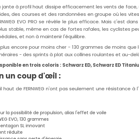
ante à profil haut dissipe efficacement les vents de face, r
pides, des courses et des randonnées en groupe où les vit
ERNWEG EVO PRO se révèle le plus efficace. Mais c'est da
lus stable, même en cas de fortes rafales, les cyclistes pe
édales, et non à maintenir l'équilibre.
plus encore pour moins cher - 130 grammes de moins que le po
néraires - des sprints à plat aux collines roulantes et au-del
onible en trois coloris :
Schwarz ED, Schwarz ED Titani
 un coup d'œil :
haut de FERNWEG n'ont pas seulement une résistance à l'ai
r la possibilité de propulsion, alias l'effet de voile
RNWEG EVO, 130 grammes
Pentagon SL innovant
nt réduite
uissance sans perte d'énergie