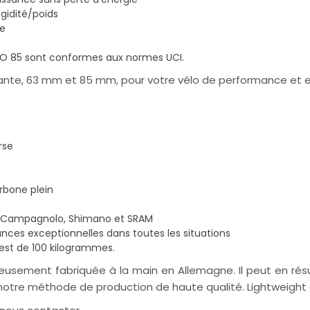
gidité/poids
le
O 85 sont conformes aux normes UCI.
jante, 63 mm et 85 mm, pour votre vélo de performance et 
rse
rbone plein
ur Campagnolo, Shimano et SRAM
ces exceptionnelles dans toutes les situations
est de 100 kilogrammes.
sement fabriquée à la main en Allemagne. Il peut en résul
e de notre méthode de production de haute qualité. Lightwei