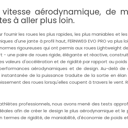
 vitesse aérodynamique, de ma
s à aller plus loin.
fournir les roues les plus rapides, les plus maniables et 
iques d'une jante à profil haut, FERNWEG EVO PRO va plus l
on les normes rigoureuses qui ont permis aux roues Lightweigh
art - une paire de roues rigide, élégante et réactive, constru
es valeurs d'accélération et de rigidité par rapport au po
performances aérodynamiques et de design. Au-delà de
 instantanée de la puissance traduite de la sortie en éla
issement des roues lorsqu'elles coupent à travers le vent.
athlètes professionnels, nous avons mené des tests approfon
 idéales afin de créer le design le plus aérodynamique et le
n termes de rigidité, de maniabilité, d'économie de poids et, 