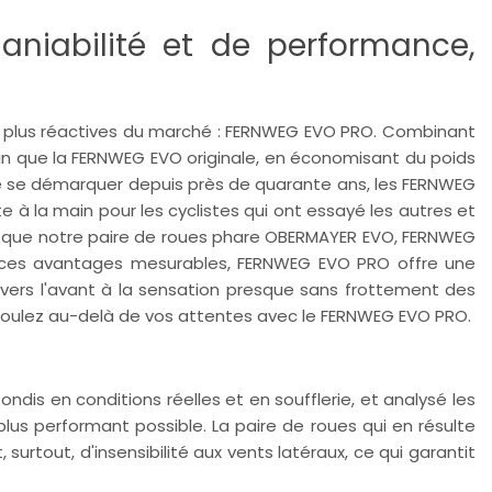
niabilité et de performance,
les plus réactives du marché : FERNWEG EVO PRO. Combinant
oin que la FERNWEG EVO originale, en économisant du poids
t de se démarquer depuis près de quarante ans, les FERNWEG
ite à la main pour les cyclistes qui ont essayé les autres et
ids que notre paire de roues phare OBERMAYER EVO, FERNWEG
 ces avantages mesurables, FERNWEG EVO PRO offre une
n vers l'avant à la sensation presque sans frottement des
 Roulez au-delà de vos attentes avec le FERNWEG EVO PRO.
dis en conditions réelles et en soufflerie, et analysé les
 plus performant possible. La paire de roues qui en résulte
surtout, d'insensibilité aux vents latéraux, ce qui garantit