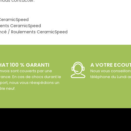
 nous contacter.
s CeramicSpeed
lements CeramicSpeed
 foncé / Roulements CeramicSpeed
AT 100 % GARANTI
A VOTRE ECOU
nvois sont couverts par une
Nous vous conseillon
ance. En cas de chocs durant le
téléphone du Lundi 
port, nous vous réexpédions un
le neuf.