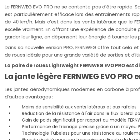
Le FERNWEG EVO PRO ne se contente pas d'être rapide. Sa j
est particulièrement efficace lors des entraînements ra
de 40 km/h. Mais c'est dans les vents latéraux que le F
excelle vraiment. En offrant une expérience de conduite p
garder leur ligne, en dépensant leur énergie à tourner les p
Dans sa nouvelle version PRO, FERNWEG offre tout cela et 
de roues idéale pour une grande variété de sorties et d'iti
La paire de roues Lightweight FERNWEG EVO PRO est disp
La jante légère FERNWEG EVO PRO en
Les jantes aérodynamiques modernes en carbone à profil 
d'autres avantages :
Moins de sensibilité aux vents latéraux et aux rafales
Réduction de la résistance à l'air dans le flux latéral pou
Gain de poids significatif par rapport au modèle FE
Performance de freinage précise grâce à un moyeu 
Technologie Tubeless pour une résistance au rouleme
Grande rigidité pour une transmission directe de la p