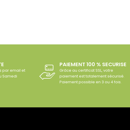
TE
PAIEMENT 100 % SECURISE
s par email et
Grâce au certificat SSL, votre
au Samedi
paiement est totalement sécurisé.
Paiement possible en 3 ou 4 fois.